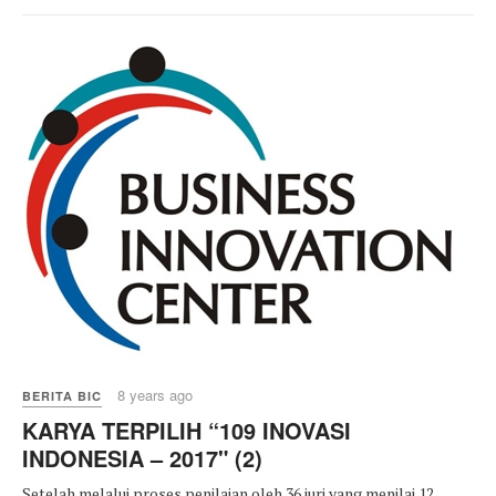
8 years ago
BERITA BIC
KARYA TERPILIH “109 INOVASI
INDONESIA – 2017" (2)
Setelah melalui proses penilaian oleh 36 juri yang menilai 12