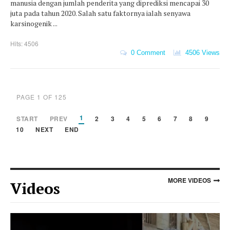
manusia dengan jumlah penderita yang diprediksi mencapai 30
juta pada tahun 2020. Salah satu faktornya ialah senyawa
karsinogenik ...
Hits: 4506
0 Comment
4506 Views
PAGE 1 OF 125
1
START
PREV
2
3
4
5
6
7
8
9
10
NEXT
END
MORE VIDEOS
Videos