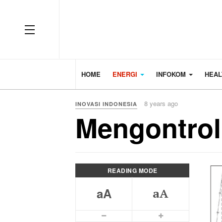
HOME
ENERGI
INFOKOM
HEA
8 years ago
INOVASI INDONESIA
Mengontrol
READING MODE
aA
aA