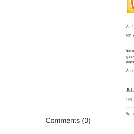
Sulf
ion.
Inov
gas-
kons
Spes
KLI
Hits
1
Comments (
0
)