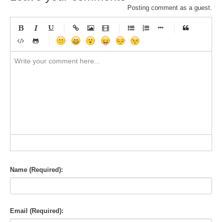
Posting comment as a guest.
-
-
-
-
-
-
-
-
-
-
-
-
-
-
-
-
-
-
-
-
-
-
-
-
-
-
-
-
-
-
-
-
-
-
-
-
-
-
-
-
-
-
-
-
-
-
-
-
-
-
-
-
-
-
-
-
-
-
-
-
Name (Required):
Email (Required):